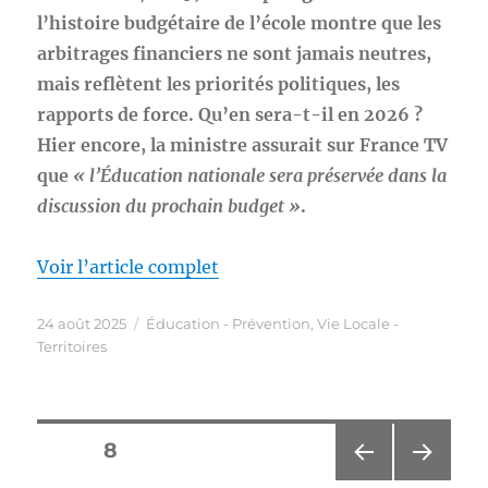
l’histoire budgétaire de l’école montre que les
arbitrages financiers ne sont jamais neutres,
mais reflètent les priorités politiques, les
rapports de force. Qu’en sera-t-il en 2026 ?
Hier encore, la ministre assurait sur France TV
que
« l’Éducation nationale sera préservée dans la
discussion du prochain budget »
.
Voir l’article complet
Publié
Catégories
24 août 2025
Éducation - Prévention
,
Vie Locale -
le
Territoires
Pagination
PAGE
8