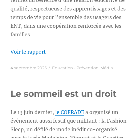
qualité, respectueuse des apprentissages et des
temps de vie pour l’ensemble des usagers des
ENT, dans une coopération renforcée avec les
familles.
Voir le rapport
Publié
Catégories
4 septembre 2025
Éducation - Prévention
,
Média
le
Le sommeil est un droit
Le 13 juin dernier,
le COFRADE
a organisé un
événement aussi festif que militant : la Fashion
Sleep, un défilé de mode inédit co-organisé
avec le lycée Madeleine-Vionnet et le Quartier