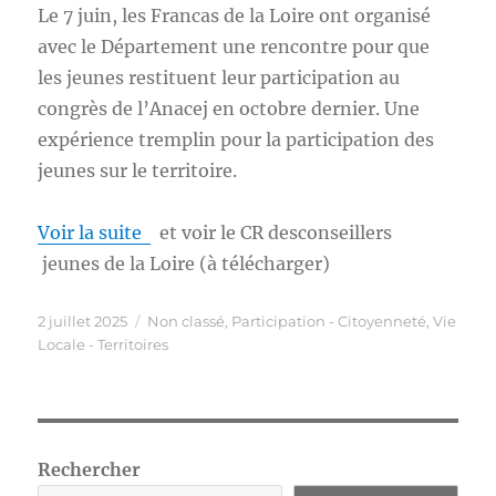
Le 7 juin, les Francas de la Loire ont organisé
avec le Département une rencontre pour que
les jeunes restituent leur participation au
congrès de l’Anacej en octobre dernier. Une
expérience tremplin pour la participation des
jeunes sur le territoire.
Voir la suite
et voir le CR desconseillers
jeunes de la Loire (à télécharger)
Publié
Catégories
2 juillet 2025
Non classé
,
Participation - Citoyenneté
,
Vie
le
Locale - Territoires
Rechercher