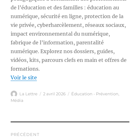
de l’éducation et des familles : éducation au
numérique, sécurité en ligne, protection de la
vie privée, cyberharcèlement, réseaux sociaux,
impact environnemental du numérique,
fabrique de l’information, parentalité
numérique. Explorez nos dossiers, guides,
vidéos, kits, parcours clefs en main et offres de
formations.
Voir le site
Auteur
Publié
Catégories
La Lettre
2 avril 2026
Éducation - Prévention
,
le
Média
Navigation
PRÉCÉDENT