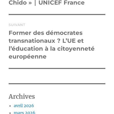
précédente :
Chido » ∣ UNICEF France
l’article
SUIVANT
Former des démocrates
Publication
suivante :
transnationaux ? L’UE et
l’éducation à la citoyenneté
européenne
Archives
avril 2026
mars 2026