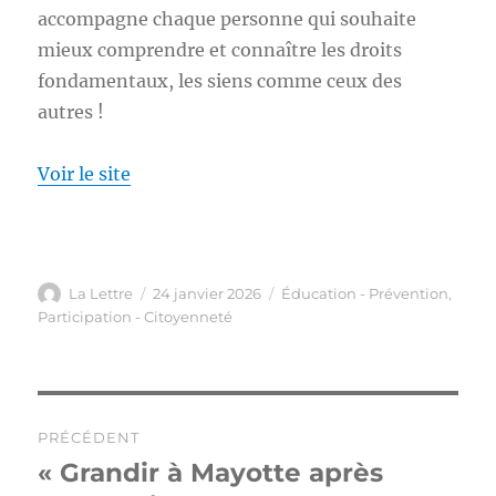
accompagne chaque personne qui souhaite
mieux comprendre et connaître les droits
fondamentaux, les siens comme ceux des
autres !
Voir le site
Auteur
Publié
Catégories
La Lettre
24 janvier 2026
Éducation - Prévention
,
le
Participation - Citoyenneté
Navigation
PRÉCÉDENT
de
« Grandir à Mayotte après
Publication