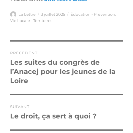
Auteur
Publié
Catégories
La Lettre
3 juillet 2025
Éducation - Prévention
,
le
Vie Locale - Territoires
Navigation
PRÉCÉDENT
de
Les suites du congrès de
Publication
précédente :
l’Anacej pour les jeunes de la
l’article
Loire
SUIVANT
Le droit, ça sert à quoi ?
Publication
suivante :