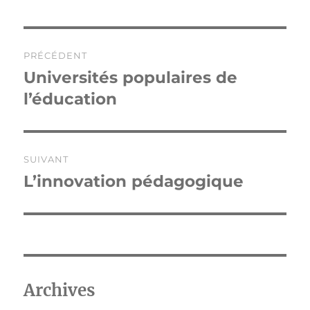
Navigation
PRÉCÉDENT
de
Universités populaires de
Publication
précédente :
l’éducation
l’article
SUIVANT
L’innovation pédagogique
Publication
suivante :
Archives