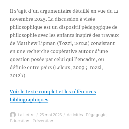
Il s’agit d’un argumentaire détaillé en vue du 12
novembre 2025. La discussion à visée
philosophique est un dispositif pédagogique de
philosophie avec les enfants inspiré des travaux
de Matthew Lipman (Tozzi, 2012a) consistant
en une recherche coopérative autour d’une
question posée par celui qui l’encadre, ou
définie entre pairs (Leleux, 2009 ; Tozzi,
2012b).
Voir le texte complet et les références
bibliographiques
Auteur
Publié
Catégories
La Lettre
25 mai 2025
Activités - Pégagogie
,
le
Éducation - Prévention