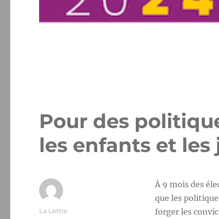
Pour des politiqu
les enfants et les
À 9 mois des éle
que les politiqu
Auteur
La Lettre
forger les convic