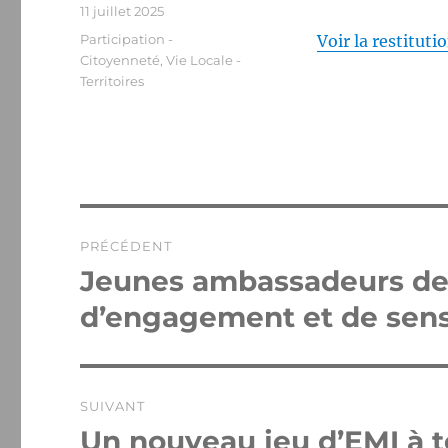
Publié
11 juillet 2025
le
Catégories
Participation -
Voir la restituti
Citoyenneté
,
Vie Locale -
Territoires
Navigation
PRÉCÉDENT
de
Jeunes ambassadeurs des 
Publication
précédente :
l’article
d’engagement et de sensi
SUIVANT
Un nouveau jeu d’EMI à 
Publication