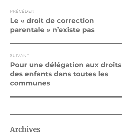
Navigation
PRÉCÉDENT
de
Le « droit de correction
Publication
précédente :
parentale » n’existe pas
l’article
SUIVANT
Pour une délégation aux droits
Publication
suivante :
des enfants dans toutes les
communes
Archives