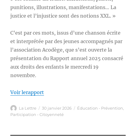
punitions, illustrations, manifestations… La
justice et l’injustice sont des notions XXL. »
C’est par ces mots, issus d’une chanson écrite
et interprétée par des jeunes accompagnés par
l’association Acodège, que s’est ouverte la
présentation du Rapport annuel 2025 consacré
aux droits des enfants le mercredi 19
novembre.
Voir lerapport
Auteur
Publié
Catégories
La Lettre
30 janvier 2026
Éducation - Prévention
,
le
Participation - Citoyenneté