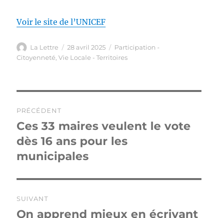
Voir le site de l’UNICEF
Auteur
Publié
Catégories
La Lettre
28 avril 2025
Participation -
le
Citoyenneté
,
Vie Locale - Territoires
Navigation
PRÉCÉDENT
de
Ces 33 maires veulent le vote
Publication
précédente :
dès 16 ans pour les
l’article
municipales
SUIVANT
On apprend mieux en écrivant
Publication