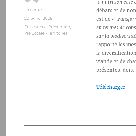
la nutrition et l
Auteur
La Lettre
débats et de nom
Publié
22 février 2026
est de «
transfor
le
Catégories
Éducation - Prévention
,
en termes de cons
Vie Locale - Territoires
sur la biodiversit
rapporté les mes
la diversificati
viande et de cha
présentes, dont
Télécharger
Navigation