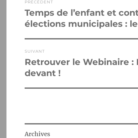
PRÉCÉDENT
de
Temps de l’enfant et con
Publication
précédente :
l’article
élections municipales : le
SUIVANT
Retrouver le Webinaire : In
Publication
suivante :
devant !
Archives