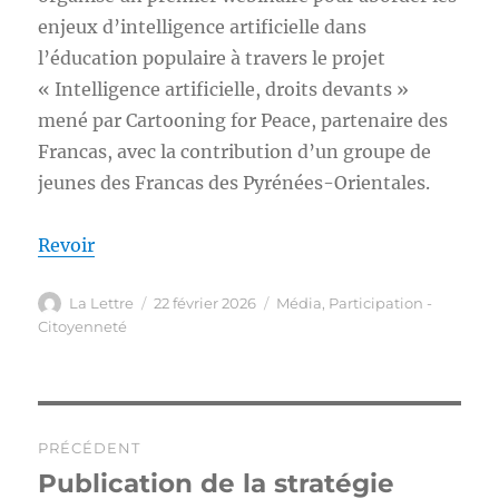
enjeux d’intelligence artificielle dans
l’éducation populaire à travers le projet
« Intelligence artificielle, droits devants »
mené par Cartooning for Peace, partenaire des
Francas, avec la contribution d’un groupe de
jeunes des Francas des Pyrénées-Orientales.
Revoir
Auteur
Publié
Catégories
La Lettre
22 février 2026
Média
,
Participation -
le
Citoyenneté
Navigation
PRÉCÉDENT
de
Publication de la stratégie
Publication