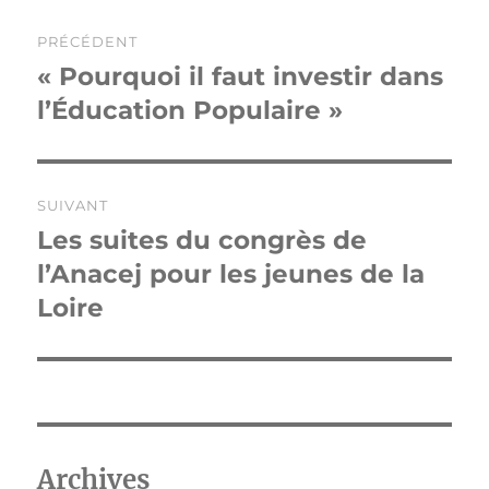
Navigation
PRÉCÉDENT
de
« Pourquoi il faut investir dans
Publication
précédente :
l’Éducation Populaire »
l’article
SUIVANT
Les suites du congrès de
Publication
suivante :
l’Anacej pour les jeunes de la
Loire
Archives