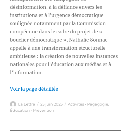
désinformation, à la défiance envers les
institutions et à l’urgence démocratique
soulignée notamment par la Commission
européenne dans le cadre du projet de «
bouclier démocratique », Nathalie Sonnac
appelle à une transformation structurelle
ambitieuse : la création de nouvelles instances
nationales pour l’éducation aux médias et à
l’information.
Voir la page détaillée
Auteur
Publié
Catégories
La Lettre
25 juin 2025
Activités - Pégagogie
,
le
Éducation - Prévention