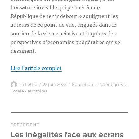
l’ossature invisible qui permet à une
République de tenir debout » soulignent les
auteurs de ce point de vue, engagés dans le
soutien de la vie associative et inquiets des
perspectives d’économies budgétaires qui se
dessinent.
Lire l’article complet
Auteur
Publié
Catégories
La Lettre
22 juin 2025
Éducation - Prévention
,
Vie
le
Locale - Territoires
Navigation
PRÉCÉDENT
de
Les inégalités face aux écrans
Publication